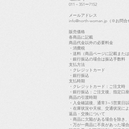
011－351ー7152
メールアドレス
info@north-woman.jp（※お
販売価格
各商品に記載
商品代金以外の必要料金
・消費税
・送料（商品ページに記載また
・銀行振込の場合は振込手数料
支払方法
・クレジットカード
・銀行振込
支払時期
・クレジットカード：ご注文時
・銀行振込：ご注文後、指定口
商品の引渡時期
・入金確認後、通常3～5営業日
・在庫状況や天候、交通状況に
返品・交換について
・商品に欠陥がある場合を除き
・万が一商品に不良があった場合