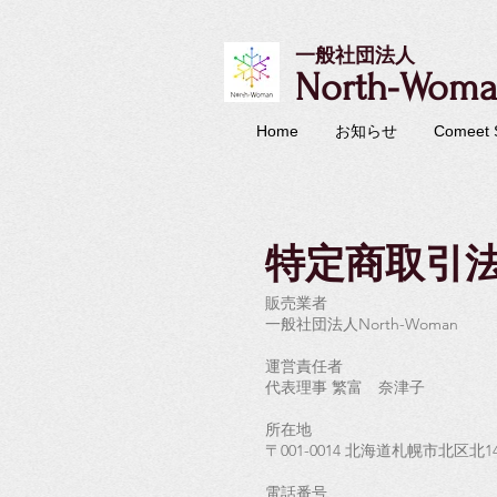
一般社団法人
North-Wom
Home
お知らせ
Comeet
特定商取引
販売業者
一般社団法人North-Woman
運営責任者
代表理事 繁富 奈津子
所在地
〒001-0014 北海道札幌市北区北1
電話番号