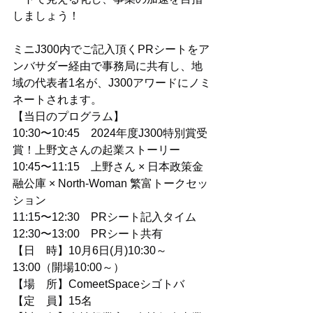
しましょう！
ミニJ300内でご記入頂くPRシートをア
ンバサダー経由で事務局に共有し、地
域の代表者1名が、J300アワードにノミ
ネートされます。
【当日のプログラム】
10:30〜10:45　2024年度J300特別賞受
賞！上野文さんの起業ストーリー
10:45〜11:15　上野さん × 日本政策金
融公庫 × North-Woman 繁富トークセッ
ション
11:15〜12:30　PRシート記入タイム
12:30〜13:00　PRシート共有
【日　時】10月6日(月)10:30～
13:00（開場10:00～）
【場　所】ComeetSpaceシゴトバ
【定　員】15名